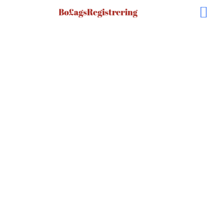
Bolag & Tj
Bulgariskt
Limited
Flera fördelar med Ltd bolag i Bulgarien
Bulgarien har EU:s lägsta bolagsskatt = 10%